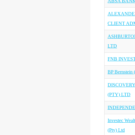
ABSA BANK
ALEXANDER
CLIENT ADM
ASHBURTON
LTD
FNB INVEST
BP Bernstein 
DISCOVERY
(PTY) LTD
INDEPENDEN
Investec Weal
(Pty) Ltd