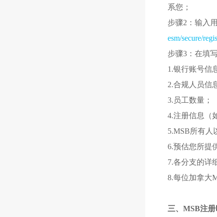
系您；
步骤2：输入用
esm/secure/regist
步骤3：在填
1.银行账号信
2.合规人员信
3.员工数量；
4.注册信息
5.MSB所
6.预估您所
7.各分支的详
8.每位加拿大
三、MSB注